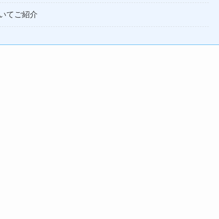
いてご紹介