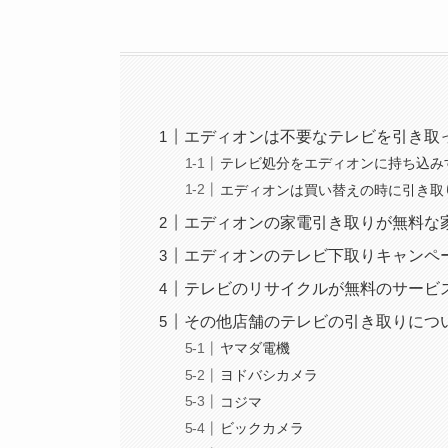
エディオンは不要なテレビを引き取
テレビ処分をエディオンに持ち込み
エディオンは買い替えの時に引き取
エディオンの家電引き取りが無料な
エディオンのテレビ下取りキャンペ
テレビのリサイクルが無料のサービ
その他店舗のテレビの引き取りにつ
ヤマダ電機
ヨドバシカメラ
コジマ
ビックカメラ