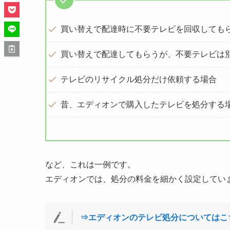
買い替えで配達時に不要テレビを回収しても
買い替えで配達してもらうが、不要テレビは
テレビのリサイクル処分だけ依頼する場合
昔、エディオンで購入したテレビを処分する
など、これは一例です。
エディオンでは、処分の料金を細かく設定してい
⇒エディオンのテレビ処分についてはこ