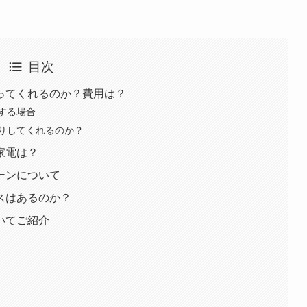
目次
ってくれるのか？費用は？
する場合
りしてくれるのか？
家電は？
ーンについて
スはあるのか？
いてご紹介