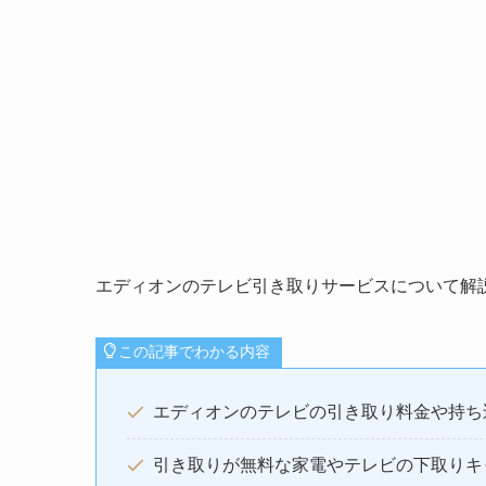
エディオンのテレビ引き取りサービスについて解
この記事でわかる内容
エディオンのテレビの引き取り料金や持ち
引き取りが無料な家電やテレビの下取りキ