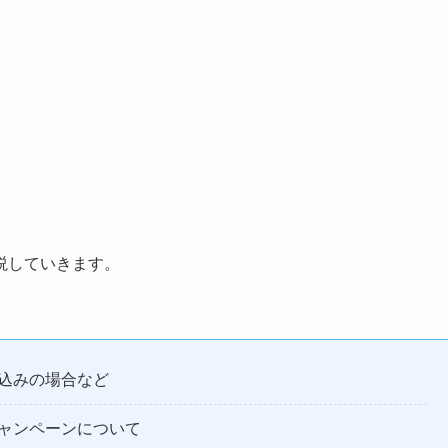
説していきます。
込みの場合など
ャンペーンについて